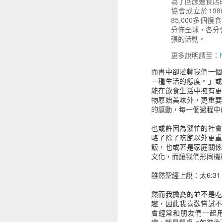
為了回應速食店
協會成立於19
《使徒教父文獻要點指南》對新約的認識，仍有太多需要學習的內容
85,000多個慢
分佈全球，各分
張的活動。
《借你看看我的貓》生活的沉重就用文字來舒緩吧！
1
更多說明請至：
《醫學系在幹嘛？》開拓未知的視界
而
書中卻灌輸我們一
股市金融的世界，隨著交易周邊產
一種生活的態度。」
作，對我來說都還是懵懂狀況，但從
《古羅馬惡行錄》罪與罰帶來的是什麼？
能在飲食生活中擁有
高有低有波浪，有人造浪、有人隨波
物原始美味外，更重
《高山上的小郵局》一封信拉近了人與人之間的距離
從投入股市投資大概也有快六年的歷
的感動，每一個過程中
但沒那個膽識當上航海王，只是在於趨
個人的風險承擔選擇，這也就知道我
也或許因為繁忙的社
《選３哲學》不平衡中的平衡
略了除了吃飽以外更
會先說自己股票背景的原因，主要是
飯，也或著是家庭關
《古早古早有故事》閱讀聖經不就是閱讀許多的故事嗎？
會發現他們的經驗或技巧，並不是可
文化，而讓我們形同機
心法，有人專門做空，有人以計量判
《女孩洗把臉》別看自己超過所當看的
雖然聖經上說：太6:3
閱讀這類書籍，大概可以歸納幾個感
投入基金或是ETF等，另外一個就
然而我擔憂的並不是
《精準撩動人心的戀愛人類學》沒經歷過戀愛，那就看看別人的觀察，感受一下
志和強迫的現象，甚至幾乎沒有休息
趣，因此我喜歡嘗試
賣出的狀態，多數人的心態覺得沒有
會經常和朋友們一起
錯過了許多機會，運氣不好也有可能
《未來十年微趨勢》對未來總還是有點期待