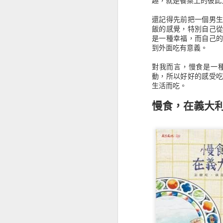
趣，就是餐桌上的彼此
如果有時間閱讀這本書可以感受不
《用電影說印度》認識與想像中不同的世界
還記得先前把一個男
人，或許可以直接閱讀最末章的整理
飯的感覺，特別自己
過也因為沒有太多的本金，只是小資
是一種幸福，而自己
這也成了我選股的方式，如果真的要
《比霧更深的地方》人生只是在迷霧中打滾
到外面吃有意義。
股市金融怪傑：全美頂
《讀書會備忘錄》讓學習成為一種享受
對我而言，慢食是一
動，所以好好的感受
Stock Market Wizards:
生活而吃。
《十載遊記》看見過往的影像記憶
慢食，在義大利 SL
《銀翼族傳奇3：聖樹烈焰》停留在冥界還是邁向永恆？
讀過《21世紀門徒現場》，跟我所想的實踐神學不一樣
《55個刺激提問》思考什麼是非營利組織
《不撐傘的螞蟻們》無力去改變什麼
該如何看待《AI新世界》呢？
我會成為《在天堂遇見的下一個人》嗎？