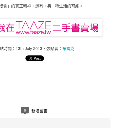
基金領域的專家，同時也是優秀的金融交易者與財金作家。史瓦格透
慢食」的真正精神，還有，另一種生活的可能。
真實呈現出當代頂尖交易員的投資樣貌；並藉由井然有序的提問，發掘
成一般人都能輕易觸及的領域。
訪了十三位美國投資界的頂尖好手，其中囊括了近年來引起旋風的《
年度平均報酬率高達220％，每季發生的最大虧損還不到1％；本書還包
交易大賽連續兩年創下了563％與322％的驚人報酬；藉由電腦化交易
之列，其系統的帳戶最大耗損也僅不過3％。
瞭解這些股市常勝軍的發跡過程與致勝之道，特別是學習這些專業操
貼時間：
13th July 2013
，張貼者：
布雷克
行情中保持冷靜。最後，史瓦格彙整了諸位高手的優勢特質，總結出六
。
張貼時間：
4th September 2023
，張貼者：
布雷克
 SCHWAGER
傑克．史瓦格
圖書館
寰宇出版
投資
股票
黃嘉斌
0
新增留言