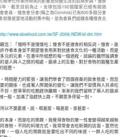
的標準化作業所帶來的影響及快速生活的狂熱步調，慢食
86年．截至目前為止，全球包括132個國家已經有超過
食會會員．慢食會分會(稱之為Convivia)已有800多個分會
會就像是當地活動的集中點，並為會員們組織各種慢食主
http://www.slowfood.com.tw/SF-2006-NEW/sf-dm.htm
個觀念：「慢時不是慢慢吃；慢食不是速食的相反詞，慢食，是
品越來越多，我還沒有真正搞清楚這遊戲規則，像是期指、選擇權，到
或許作者本身並不期望慢食用來對抗速食文化的一種活動，而是
個人的觀點來看，股市就是一個金錢交易市場，隨著資金的流動產生不
更多元的元素，在書中所經歷的每一個過程，談論的雖然強調食
逐流，當然也有人就被這個金錢海所淹沒。
要的是人與人之間的相處，飯桌上的互動，對於食物的栽種生產
史，基本面和財報是看得懂，技術分析就略懂略懂，去年雖然有在很低
的經歷。
近於100%的報酬率就離開了，如果繼續留著報酬率將會是1000%以
是在多少的狀況進場。
會，時間壓力的緊張，讓我們學會了囫圇吞棗的飲食態度，而忽
重要的關係，也或著人際關係的變化，讓我們不習慣與人共桌吃
這本書帶來的一些感受，書中訪問了十二位交易者和一位輔導員，閱讀
係不好，想草草的吃飽趕快離開，漸漸的我們留時了華人的飯桌
以簡單複製，當然書中並沒有真正提到交易方法的細部技巧，大概就是
械一般，加滿了油趕快上路，不願意多停留一刻。
斷交易，也有使用選擇權和訓練者。
1 所以不要憂慮、說、喫甚麼、喝甚麼、穿甚麼。
觸，第一就是不要聽信他人的報牌，還是需要自己的判斷方式，不然就
是很明確的紀律，何時進場出場判斷資訊等等，不難看到每一個交易者都
吃的本身，而是吃的樂趣，我覺得食物的單一性會變得越來越無
可言，最後就是停損的決心，事實上多數股票沒有所謂的住套房，除非
不同食物，不同的料理方式，我常常會去吃新開的店面，當然也
交易就沒有傷害，不願意認賠離場，期待有一天能回到購買的價錢，這
用餐，一個人吃的樂趣就是要吃出不同的味道，一群人吃的樂
跟著這支股票沉沒。