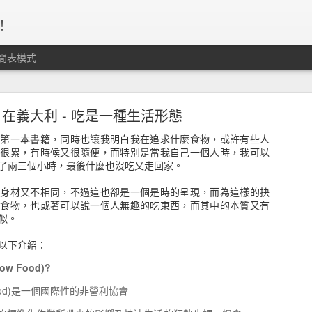
！
間表模式
、守紀律、停損轉進，這個資金海的運作，沒有人
個準。
在義大利 - 吃是一種生活形態
的第一本書籍，同時也讓我明白我在追求什麼食物，或許有些人
候很累，有時候又很隨便，而特別是當我自己一個人時，我可以
了兩三個小時，最後什麼也沒吃又走回家。
的身材又不相同，不過這也卻是一個是時的呈現，而為這樣的抉
的食物，也或著可以說一個人無趣的吃東西，而其中的本質又有
似。
以下介紹：
w Food)?
Food)是一個國際性的非營利協會