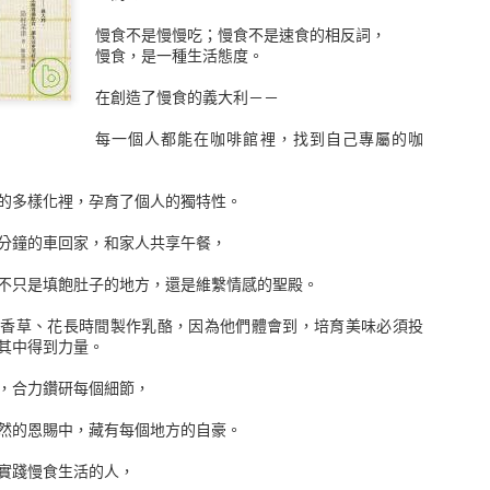
★ 深受投資人喜愛之《金融怪傑》系列第三部曲，繁體中文版首次在台
慢食不是慢慢吃；慢食不是速食的相反詞，
★ 收錄包含《超級績效》作者馬克米奈爾維尼在內13位美國頂尖好手深
慢食，是一種生活態度。
成為頂尖交易者的條件是什麼？
在創造了慢食的義大利－－
融怪傑們又如何果決處理自己押注的部位？
每一個人都能在咖啡館裡，找到自己專屬的咖
你真正的關鍵：
最成功的人，就是那些願意賠錢的人。」
的多樣化裡，孕育了個人的獨特性。
米奈爾維尼
分鐘的車回家，和家人共享午餐，
 基輔
不只是填飽肚子的地方，還是維繫情感的聖殿。
找香草、花長時間製作乳酪，因為他們體會到，培育美味必須投
3位美國頂尖交易專家
其中得到力量。
要解開這些交易大師的神秘面紗，
，合力鑽研每個細節，
作為追尋專業投資的讀者們最佳的典範
然的恩賜中，藏有每個地方的自豪。
直深受全球金融從業人員的喜愛，並被列為所有投資者必讀的經典之
實踐慢食生活的人，