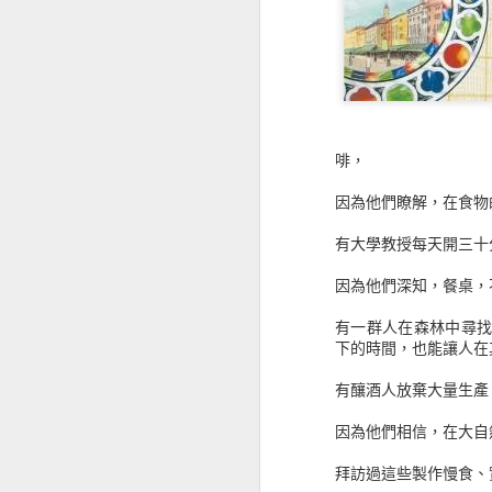
《真愛收信中》找尋到真實的愛戀
從《情緒陰影》認識榮格的內在原型
他們究竟具備怎麼樣的優勢？
面對牛熊市場之間的迅速轉變，金
從《平壤冷麵》認識北韓的旅遊
啡，
——要成就專業，金融怪傑告訴
「你不該懼怕賠錢。在這個行業裡
《神是媒人 God is a matchmaker》屬靈前輩的愛情故事
因為他們瞭解，在食物
本輯收錄人物包含：
——【超級績效訓練師】馬克 · 
《那些死亡教我如何活》不應該逃避死亡的議題
有大學教授每天開三十
——【知名交易心理醫師】艾里 ·
——【專職放空】達娜 · 迦蘭德
因為他們深知，餐桌，
《反民主》能帶來更好的方式嗎？
——【選擇權專家】約翰 · 班德
——【電訪達人】史帝夫 · 華森
有一群人在森林中尋
《偷書賊》偷走了知識與價值之後
——【計量交易】大衛 · 蕭等1
下的時間，也能讓人在
史瓦格金融訪談系列的初衷，就是
有釀酒人放棄大量生產
看《肥瘦對寫》讓我想起過往筆友的時光
從他們成功的職涯與積極的態度，
因為他們相信，在大自
《金融怪傑》系列自出版以來，一
從《機器, 平台, 群眾》思索著未來的世界
內外都是投資榜上長期熱銷的書籍。
拜訪過這些製作慢食、
《一起，微醺》生活就該是如此自在