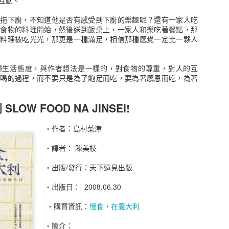
互動。
同交易者的特質，當然作者也很貼心的在最末章做了六十四點的歸納，
生拖下廚，不知道他是否有感受到下廚的樂趣呢？還有一家人吃
，相信也能帶來不少的收穫，讀完這本書就可以知道自己在股票市場知
從食物的料理開始，然後送到飯桌上，一家人和樂吃著餐點，那
金投入，心中只有一點點的想法，只要筆存款利息高就是有賺了，保本
的料理被吃光光，那更是一種滿足，相信那種感覺一定比一夥人
認真認識這的金錢市場，看來我還需要更多的閱讀和學習。
尖投資高手對談錄
種生活態度，與作者想法是一樣的，對食物的尊重，對人的互
吃喝的過程，而不要只是為了飽足而吃，要為著感恩而吃，為著
 Interviews with America’s Top Stock Trader
作者： 傑克．史瓦格
OW FOOD NA JINSEI!
原文作者： Jack D. Schwager
譯者： 黃嘉斌
‧作者：島村菜津
出版社：寰宇
出版日期：2020/04/24
‧譯者： 陳美枝
語言：繁體中文
ISBN：9789869798563
‧出版/發行：天下遠見出版
叢書系列：智慧投資
規格：平裝 / 560頁 / 14.8 x 21 x 2.8 cm / 普通級 / 單色印刷 / 初版
‧出版日： 2008.06.30
出版地：台灣
‧購買資訊：
慢食，在義大利
購買資訊：
股市金融怪傑
簡介：
‧簡介：