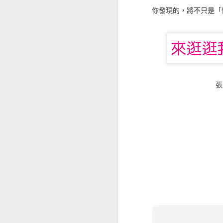
而作者史瓦格，不僅是期貨與對沖
你發現的，將不只是「
訪談內容，以及細膩的描述與彙整，
維及其實現策略之道，讓專業交易變
《絕望工廠 日本》少子化的社會所面臨的缺工挑戰
在《股市金融怪傑》中，史瓦格專
《閣樓裡的哲學家》日常生活教會我們的事
者米奈爾維尼，他在五年期間創造的
的交易冠軍農夫馬克．庫克，他在全國
70％的史帝夫．萊斯卡波也在收錄
《居住正義》人們應該享有安居的自由
透過史瓦格的訪問，讀者可以深入
張
《什麼都能吃》肉食世界的飲食文化
多頭市場破浪前進，又如何在空頭
示，絕對值得投資人與專業玩家參考
《匡超人》處於腦洞狀況中
《被天堂遺忘的孩子》一個需要去認識的社會議題
標籤:
JACK D.
《蘋果橘子經濟學》問對問題找出答案
《神與性》從性暗示觀點看聖經
《Ｍen’s Kitchen 一流男人就該會做菜 》很多落單男子也都在做菜
《眾神之谷》獎學金計畫帶來的思維