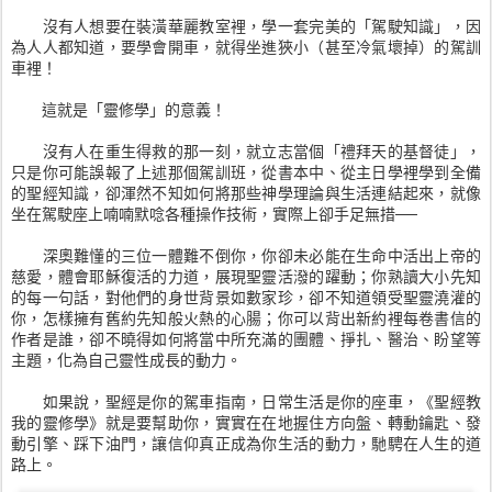
沒有人想要在裝潢華麗教室裡，學一套完美的「駕駛知識」，因
為人人都知道，要學會開車，就得坐進狹小（甚至冷氣壞掉）的駕訓
車裡！
這就是「靈修學」的意義！
沒有人在重生得救的那一刻，就立志當個「禮拜天的基督徒」，
只是你可能誤報了上述那個駕訓班，從書本中、從主日學裡學到全備
的聖經知識，卻渾然不知如何將那些神學理論與生活連結起來，就像
坐在駕駛座上喃喃默唸各種操作技術，實際上卻手足無措──
深奧難懂的三位一體難不倒你，你卻未必能在生命中活出上帝的
慈愛，體會耶穌復活的力道，展現聖靈活潑的躍動；你熟讀大小先知
的每一句話，對他們的身世背景如數家珍，卻不知道領受聖靈澆灌的
你，怎樣擁有舊約先知般火熱的心腸；你可以背出新約裡每卷書信的
作者是誰，卻不曉得如何將當中所充滿的團體、掙扎、醫治、盼望等
主題，化為自己靈性成長的動力。
如果說，聖經是你的駕車指南，日常生活是你的座車，《聖經教
我的靈修學》就是要幫助你，實實在在地握住方向盤、轉動鑰匙、發
動引擎、踩下油門，讓信仰真正成為你生活的動力，馳騁在人生的道
路上。