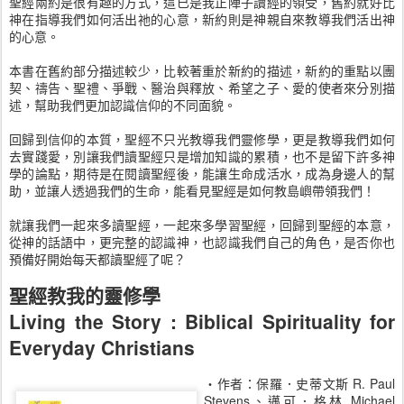
聖經兩約是很有趣的方式，這已是我正陣子讀經的領受，舊約就好比
神在指導我們如何活出祂的心意，新約則是神親自來教導我們活出神
的心意。
本書在舊約部分描述較少，比較著重於新約的描述，新約的重點以團
契、禱告、聖禮、爭戰、醫治與釋放、希望之子、愛的使者來分別描
述，幫助我們更加認識信仰的不同面貌。
回歸到信仰的本質，聖經不只光教導我們靈修學，更是教導我們如何
去實踐愛，別讓我們讀聖經只是增加知識的累積，也不是留下許多神
學的論點，期待是在閱讀聖經後，能讓生命成活水，成為身邊人的幫
助，並讓人透過我們的生命，能看見聖經是如何教島嶼帶領我們！
就讓我們一起來多讀聖經，一起來多學習聖經，回歸到聖經的本意，
從神的話語中，更完整的認識神，也認識我們自己的角色，是否你也
預備好開始每天都讀聖經了呢？
聖經教我的靈修學
Living the Story : Biblical Spirituality for
Everyday Christians
‧作者：保羅．史蒂文斯 R. Paul
Stevens、邁可．格林 Michael