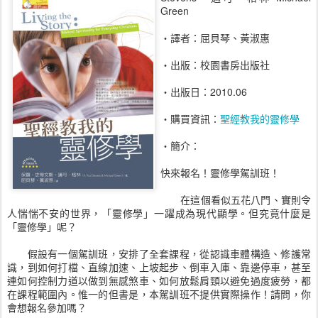
Green
‧譯者：屈貝琴、黃淑惠
‧出版：校園書房出版社
‧出版日：2010.06
‧購買資訊：
聖經教我的靈修學
‧簡介：
快來報名！靈修學駕訓班！
在這個看似五花八門、實則令
人惴惴不安的世界，「靈修學」一躍成為現代顯學。但究竟什麼是
「靈修學」呢？
假設有一個駕訓班，安排了全套課程，從認識車體構造、修護常
識，到如何打檔、直線加速、上坡起步、倒車入庫、靠邊停車，甚至
連如何控制力道以做到無感煞車、如何放鬆肩頸以避免過度疲勞，都
在課程範圍內。惟一的但書是，本駕訓班不提供實際操作！請問，你
會想報名參加嗎？