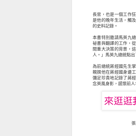
《真愛收信中》找尋到真實的愛戀
長官，也是一個工作
是他的晚年生活，觸
的史料記錄。
從《情緒陰影》認識榮格的內在原型
他們究竟具備怎麼樣的優勢？
面對牛熊市場之間的迅速轉變，金
本書特別邀請馬英九
從《平壤冷麵》認識北韓的旅遊
祕書與翻譯的工作，
——要成就專業，金融怪傑告訴
間重大決策的背景，
「你不該懼怕賠錢。在這個行業裡
《神是媒人 God is a matchmaker》屬靈前輩的愛情故事
人。」馬英九總統點出
本輯收錄人物包含：
為前總統蔣經國先生
——【超級績效訓練師】馬克 · 
《那些死亡教我如何活》不應該逃避死亡的議題
親撰他在蔣經國身邊
——【知名交易心理醫師】艾里 ·
彌足珍貴地記錄了蔣
——【專職放空】達娜 · 迦蘭德
《反民主》能帶來更好的方式嗎？
念英風身影，感懷前人
——【選擇權專家】約翰 · 班德
——【電訪達人】史帝夫 · 華森
《偷書賊》偷走了知識與價值之後
——【計量交易】大衛 · 蕭等1
史瓦格金融訪談系列的初衷，就是
看《肥瘦對寫》讓我想起過往筆友的時光
從他們成功的職涯與積極的態度，
《金融怪傑》系列自出版以來，一
從《機器, 平台, 群眾》思索著未來的世界
張
內外都是投資榜上長期熱銷的書籍。
《一起，微醺》生活就該是如此自在