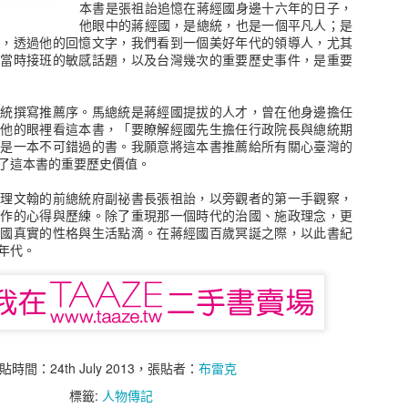
本書是張祖詒追憶在蔣經國身邊十六年的日子，
★ 深受投資人喜愛之《金融怪傑》系列第三部曲，繁體中文版首次在台
他眼中的蔣經國，是總統，也是一個平凡人；是
★ 收錄包含《超級績效》作者馬克米奈爾維尼在內13位美國頂尖好手深
狂，透過他的回憶文字，我們看到一個美好年代的領導人，尤其
及當時接班的敏感話題，以及台灣幾次的重要歷史事件，是重要
成為頂尖交易者的條件是什麼？
融怪傑們又如何果決處理自己押注的部位？
總統撰寫推薦序。馬總統是蔣經國提拔的人才，曾在他身邊擔任
從他的眼裡看這本書，「要瞭解經國先生擔任行政院長與總統期
你真正的關鍵：
這是一本不可錯過的書。我願意將這本書推薦給所有關心臺灣的
最成功的人，就是那些願意賠錢的人。」
了這本書的重要歷史價值。
掌理文翰的前總統府副祕書長張祖詒，以旁觀者的第一手觀察，
米奈爾維尼
工作的心得與歷練。除了重現那一個時代的治國、施政理念，更
 基輔
經國真實的性格與生活點滴。在蔣經國百歲冥誕之際，以此書紀
年代。
3位美國頂尖交易專家
要解開這些交易大師的神秘面紗，
作為追尋專業投資的讀者們最佳的典範
直深受全球金融從業人員的喜愛，並被列為所有投資者必讀的經典之
貼時間：
24th July 2013
，張貼者：
布雷克
標籤:
人物傳記