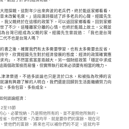
放大陸探親，這對年少出來奔波的老兵們，終於能返家鄉看看，
鄉音未改鬢毛衰。」這段唐詩描述了許多老兵的心聲，經國先生
情，我父親終於在這樣的政策下，可以返回家鄉看看，回到家鄉
過世了不少，這種離家分離的心情，也終於能踏上故土，父親並
因為台灣已經成為父親的家。經國先生曾說過：「我也是台灣
二代不也是台灣人嗎？
品越來越多，我還沒有真正搞清楚這遊戲規則，像是期指、選擇權，到
個人的觀點來看，股市就是一個金錢交易市場，隨著資金的流動產生不
往的書之後，確實我們有太多需要學習，也有太多需要去反省，
逐流，當然也有人就被這個金錢海所淹沒。
要持守，欣賞經國先生對於經濟發展的態度：經濟的政策確實應
中求均」，不然當貧富差距越大，另一個財經政策「穩定中求成
史，基本面和財報是看得懂，技術分析就略懂略懂，去年雖然有在很低
這兩個政策檢而易懂，但實際執行起來必須要有相當的魄力。
近於100%的報酬率就離開了，如果繼續留著報酬率將會是1000%以
是在多少的狀況進場。
人津津樂道，不過多談論也只是流於口水，和被指為吹捧的言
，就讓有興趣了解的人明白，我們還是回歸到生活面繼續努力向
這本書帶來的一些感受，書中訪問了十二位交易者和一位輔導員，閱讀
立，多些包容、多些成全。
以簡單複製，當然書中並沒有真正提到交易方法的細部技巧，大概就是
斷交易，也有使用選擇權和訓練者。
如何談論經濟：
觸，第一就是不要聽信他人的報牌，還是需要自己的判斷方式，不然就
2至15節
是很明確的紀律，何時進場出場判斷資訊等等，不難看到每一個交易者都
的心、必蒙悅納、乃是照他所有的、並不是照他所無的。
可言，最後就是停損的決心，事實上多數股票沒有所謂的住套房，除非
輕省、你們受累、乃要均平．就是要你們的富餘、現在可
交易就沒有傷害，不願意認賠離場，期待有一天能回到購買的價錢，這
、使他們的富餘、將來也可以補你們的不足、這就均平
跟著這支股票沉沒。