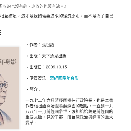
多收的也沒有餘、少收的也沒有缺。』
同交易者的特質，當然作者也很貼心的在最末章做了六十四點的歸納，
，相信也能帶來不少的收穫，讀完這本書就可以知道自己在股票市場知
樣相互補足，這才是我們需要追求的經濟原則，而不是為了自己
金投入，心中只有一點點的想法，只要筆存款利息高就是有賺了，保本
認真認識這的金錢市場，看來我還需要更多的閱讀和學習。
影
尖投資高手對談錄
‧作者：張祖詒
 Interviews with America’s Top Stock Trader
‧出版：天下遠見出版
作者： 傑克．史瓦格
原文作者： Jack D. Schwager
‧出版日：2009.10.15
譯者： 黃嘉斌
出版社：寰宇
‧購買資訊：
蔣經國晚年身影
出版日期：2020/04/24
語言：繁體中文
‧簡介：
ISBN：9789869798563
叢書系列：智慧投資
一九七二年六月蔣經國接任行政院長，也是本書
規格：平裝 / 560頁 / 14.8 x 21 x 2.8 cm / 普通級 / 單色印刷 / 初版
作者張祖詒開始跟隨蔣經國的起點。一直到一九
出版地：台灣
八八年一月蔣經國辭世，張祖詒始終是蔣經國的
重要文膽，見證了那一段台灣政治與經濟的重大
購買資訊：
股市金融怪傑
變革。
簡介：