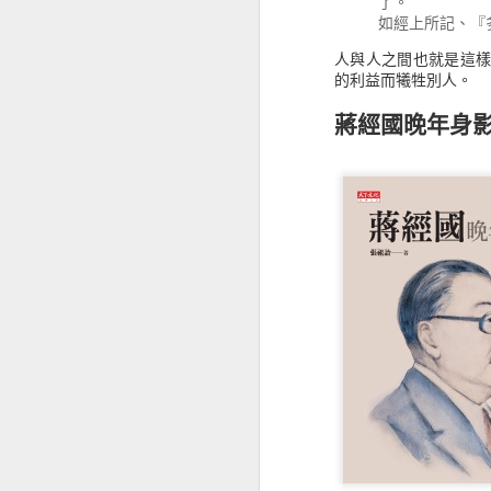
了。
如經上所記、『
如果有時間閱讀這本書可以感受不
《用電影說印度》認識與想像中不同的世界
人，或許可以直接閱讀最末章的整理
人與人之間也就是這
過也因為沒有太多的本金，只是小資
的利益而犧牲別人。
這也成了我選股的方式，如果真的要
《比霧更深的地方》人生只是在迷霧中打滾
蔣經國晚年身
股市金融怪傑：全美頂
《讀書會備忘錄》讓學習成為一種享受
Stock Market Wizards:
《十載遊記》看見過往的影像記憶
《銀翼族傳奇3：聖樹烈焰》停留在冥界還是邁向永恆？
讀過《21世紀門徒現場》，跟我所想的實踐神學不一樣
《55個刺激提問》思考什麼是非營利組織
《不撐傘的螞蟻們》無力去改變什麼
該如何看待《AI新世界》呢？
我會成為《在天堂遇見的下一個人》嗎？