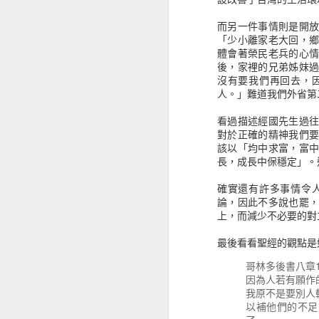
《使徒教父文獻要點指南》對新約的認識，仍有太多需要學習的內容
而另一件事情則是開
「少小離家老大回，
體會著榮民老兵的心
《借你看看我的貓》生活的沉重就用文字來舒緩吧！
1
後，家裡的兄弟姊妹
沒有要我們再回去，
《醫學系在幹嘛？》開拓未知的視界
人。」難道我們外省第
股市金融的世界，隨著交易周邊產
作，對我來說都還是懵懂狀況，但從
看過描述經國先生過
《古羅馬惡行錄》罪與罰帶來的是什麼？
高有低有波浪，有人造浪、有人隨波
對於正確的精神我們
該以「均中求富，富
《高山上的小郵局》一封信拉近了人與人之間的距離
從投入股市投資大概也有快六年的歷
長，成長中保穩定」。
但沒那個膽識當上航海王，只是在於趨
個人的風險承擔選擇，這也就知道我
《選３哲學》不平衡中的平衡
確實還有許多事情令
論，因此不多說也罷
會先說自己股票背景的原因，主要是
上，而減少不必要的對
《古早古早有故事》閱讀聖經不就是閱讀許多的故事嗎？
會發現他們的經驗或技巧，並不是可
心法，有人專門做空，有人以計量判
最後看看聖經的觀點是
《女孩洗把臉》別看自己超過所當看的
閱讀這類書籍，大概可以歸納幾個感
哥林多後書八章1
投入基金或是ETF等，另外一個就
因為人若有願作
《精準撩動人心的戀愛人類學》沒經歷過戀愛，那就看看別人的觀察，感受一下
志和強迫的現象，甚至幾乎沒有休息
我原不是要別人
賣出的狀態，多數人的心態覺得沒有
以補他們的不足
錯過了許多機會，運氣不好也有可能
《未來十年微趨勢》對未來總還是有點期待