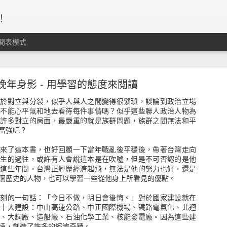
！
間表模式
、守紀律、停損轉進，這個資金海的運作，沒有人
個準。
晚年身影 - 用學習的態度來閱讀
處於對立與分裂，似乎人與人之間變得很繁瑣，談論到政治立場
就不能心平氣和地去看待每件事情嗎？似乎這些聯人政治人物為
了許多對立的局面，最嚴重的就是族群問題，族群之間無法和平
富強呢？
寄來了這本書，也好回顧一下當年戰亂後平穩後，帶著台灣走向
先生的過往，或許有人會說這本是在吹噓，但是不可否認的是他
的這些年間，台灣正經歷經濟起飛，無法是他的努力也好，還是
個歷史的人物，也可以學習一些從他身上所看見的優點。
深刻的一句話：「今日不做，明日會後悔。」對於國家建設就在
了十大建設：中山高速公路、中正國際機場、鐵路電氣化、北迴
港、大鋼廠、造船廠、石油化學工業、核能發電廠。因為這些建
境，創造了許多的經濟奇蹟。