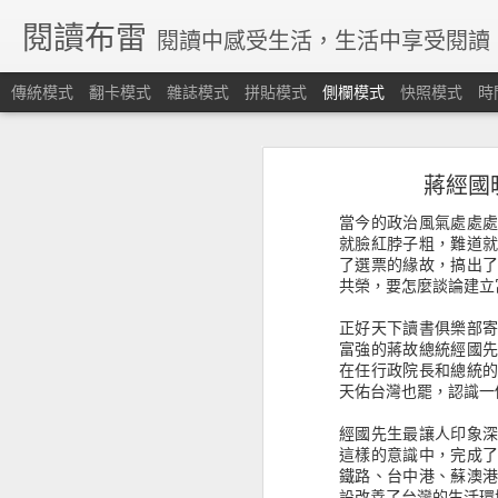
閱讀布雷
閱讀中感受生活，生活中享受閱讀
傳統模式
翻卡模式
雜誌模式
拼貼模式
側欄模式
快照模式
時
《股市金融怪傑》不聽信、守紀律、停損轉進，這個資金海的運作，沒有人有一個準。
《股市金融怪傑》不聽信
蔣經國
《愛的決定學》談論為什麼想結婚，但想跟實現又是兩回事
當今的政治風氣處處
《戀愛論序說》不只是愛情，而是每一個情感觸動的瞬間
就臉紅脖子粗，難道
了選票的緣故，搞出
共榮，要怎麼談論建立
《知識的假象》片面的認識，並不算是認識，我們需要保持好奇謙卑學習
正好天下讀書俱樂部
《晚雨聖靈》認識真耶穌教會的歷史淵源
富強的蔣故總統經國
在任行政院長和總統
《雨的守望者》樹洞藏著許多的秘密
天佑台灣也罷，認識一
經國先生最讓人印象
《起源》人工智慧能能解答我們從哪裡來？要往哪裡去嗎？
這樣的意識中，完成
鐵路、台中港、蘇澳
《沒有名字的人》尋根之旅，找尋自己族群的脈絡
設改善了台灣的生活環