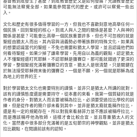
基督教到底發生了甚麼？到底教會歷史又是如何發展？光讀教會歷史
可能無法察覺全部，如果能參閱當代的歷史，或許可以察覺一些出
入。
文化和歷史有很多值得學習的一方，但我也不喜歡刻意地高舉任何一
個民族，回到聖經的核心，到底人與人之間的關係是甚麼？人與神的
關係是甚麼？可能會比高舉一個民族重要許多，但也不可忽視的就是
聖經由猶太人而出，其內容與涵義勢必帶著族群的特殊文化，如果真
的想要認識當代的聖經，不免也需要和猶太人學習，並且認識他們如
何看待聖經。如果少掉了謙卑學習，先用自以為義的觀點，認定猶太
人不懂聖經還盯死耶穌，不認耶穌是彌賽亞，那可能就錯過了更深的
學習，整個聖經充滿著彌賽亞的含意，猶太人是很清楚，只是關鍵在
於無法接受耶穌微末後的彌賽亞，一個是不願，另一個就是耶穌為成
為地上的世界的王。
對於學習猶太文化也需要特別的謹慎，並非只是猶太人所講的就對，
該有的謹慎態度還是需要持守，從本書的來看，我第一個質疑的就是
作者的身分，對猶太人而言要被稱為拉比，必須要受過拉比學校的訓
練，但是從作者的簡介卻未看到其中，並非是猶太裔就能稱作拉比，
還是有一定的規範存在。所以對我來看赫菲力並不應該被稱呼拉比，
而是應該稱呼他為牧師，這樣才會比較合宜，並且尊重猶太人的文
化。當然書中很多部分充滿著的是五旬節宗的神學觀點，並非是猶太
拉比觀點，在閱讀前該有的認知。