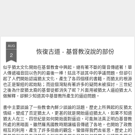
AUG
恢復古道 - 基督教沒說的部份
2
似乎猶太文化開始在基督教會中興起，總有著不斷的聲音傳遞著！華
人傳遞福音回以色列的最後一棒！姑且不談其中的爭議問題，但卻引
起了人們開始認識猶太文化，產生了各四個樣的書籍，而猶太的根源
也正是聖經的起始點；而這個灣點有著許多的疑問未被探討，三世紀
之後為什麼猶太裔的基督徒都消失了呢？片面用被猶太人逼迫猶太人
做解釋，卻鮮少知道其中基督教所產生的逼迫問題。
書中主要談論了一些教會內鮮少談論的話題，歷史上所興起的反猶太
情結，變成了否定猶太人，更甚的就是開始逼迫猶太人，如果不知道
猶太人在三、四世紀是如何開始面對逼迫，可能無法真正明白基督教
所處的黑暗面。雖然羅馬國教時期讓福音傳遞了各地，也開始了政教
相互的利用，產生了許多扭曲的觀念，蠻值得我們去省思，歷史上的