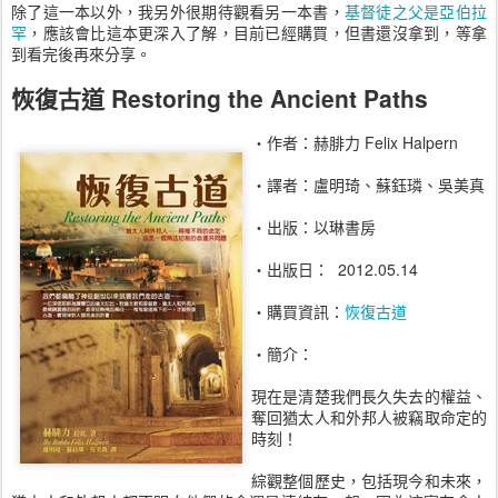
除了這一本以外，我另外很期待觀看另一本書，
基督徒之父是亞伯拉
罕
，應該會比這本更深入了解，目前已經購買，但書還沒拿到，等拿
到看完後再來分享。
恢復古道 Restoring the Ancient Paths
‧作者：赫腓力 Felix Halpern
‧譯者：盧明琦、蘇鈺璘、吳美真
‧出版：以琳書房
‧出版日： 2012.05.14
‧購買資訊：
恢復古道
‧簡介：
現在是清楚我們長久失去的權益、
奪回猶太人和外邦人被竊取命定的
時刻！
綜觀整個歷史，包括現今和未來，