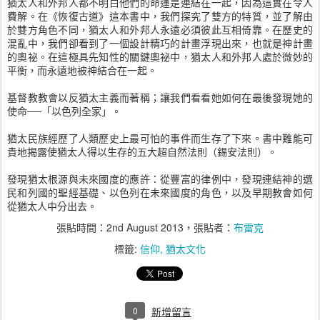
猶太人和外邦人都不明白他們的命運是連結在一起，因為這實在令人
費解。在《恢復古道》這本書中，我們探究了雙方的特質，並了解由
於雙方角色不同，猶太人和外邦人永遠必須彼此互相倚靠。在歷史的
混亂中，我們卻看到了一個設計精巧的計畫浮現出來，也就是神計畫
的奧祕。在這極具先知性的關鍵奧祕中，猶太人和外邦人處於微妙的
平衡，而永遠地被神結合在一起。
基督教教會以反猶太主義而著稱；讓我們看看她如何在最後發現她的
使命──「以色列全家」。
猶太民族經歷了人類歷史上最可怕的事件而生存了下來。書中難能可
貴地揭露使猶太人得以生存的五大超自然法則（錫安法則）。
發現猶太根源與未來國度的應許：從豐富的律例中，發現連結神的選
民和列國的聖經基礎、以色列在未來國度的角色，以及早期教會如何
從猶太人中分出去。
張貼時間：
2nd August 2013
，張貼者：
布雷克
標籤:
信仰
猶太文化
0
新增留言