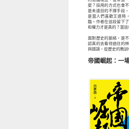
麼？採用的方式也會
《使徒教父文獻要點指南》對新約的認識，仍有太多需要學習的內容
是未達目的不擇手段
是當人們喜歡王道時
臨。作者在這段留下
《借你看看我的貓》生活的沉重就用文字來舒緩吧！
1
和權力才是真的？當這
《醫學系在幹嘛？》開拓未知的視界
面對歷史的脈絡，是
股市金融的世界，隨著交易周邊產
認真的去看待過往的
作，對我來說都還是懵懂狀況，但從
與錯誤，從歷史的教訓
《古羅馬惡行錄》罪與罰帶來的是什麼？
高有低有波浪，有人造浪、有人隨波
帝國崛起：一場
《高山上的小郵局》一封信拉近了人與人之間的距離
從投入股市投資大概也有快六年的歷
但沒那個膽識當上航海王，只是在於趨
個人的風險承擔選擇，這也就知道我
《選３哲學》不平衡中的平衡
會先說自己股票背景的原因，主要是
《古早古早有故事》閱讀聖經不就是閱讀許多的故事嗎？
會發現他們的經驗或技巧，並不是可
心法，有人專門做空，有人以計量判
《女孩洗把臉》別看自己超過所當看的
閱讀這類書籍，大概可以歸納幾個感
投入基金或是ETF等，另外一個就
《精準撩動人心的戀愛人類學》沒經歷過戀愛，那就看看別人的觀察，感受一下
志和強迫的現象，甚至幾乎沒有休息
賣出的狀態，多數人的心態覺得沒有
錯過了許多機會，運氣不好也有可能
《未來十年微趨勢》對未來總還是有點期待