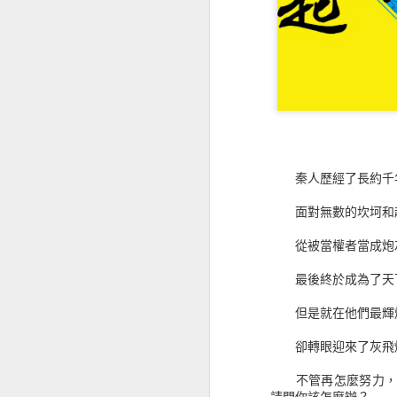
如果有時間閱讀這本書可以感受不
《用電影說印度》認識與想像中不同的世界
人，或許可以直接閱讀最末章的整理
過也因為沒有太多的本金，只是小資
這也成了我選股的方式，如果真的要
《比霧更深的地方》人生只是在迷霧中打滾
股市金融怪傑：全美頂
《讀書會備忘錄》讓學習成為一種享受
Stock Market Wizards:
《十載遊記》看見過往的影像記憶
秦人歷經了長約千
《銀翼族傳奇3：聖樹烈焰》停留在冥界還是邁向永恆？
面對無數的坎坷和
讀過《21世紀門徒現場》，跟我所想的實踐神學不一樣
從被當權者當成炮灰
《55個刺激提問》思考什麼是非營利組織
最後終於成為了天
但是就在他們最輝
《不撐傘的螞蟻們》無力去改變什麼
卻轉眼迎來了灰飛煙
該如何看待《AI新世界》呢？
不管再怎麼努力，不
我會成為《在天堂遇見的下一個人》嗎？
請問你該怎麼辦？