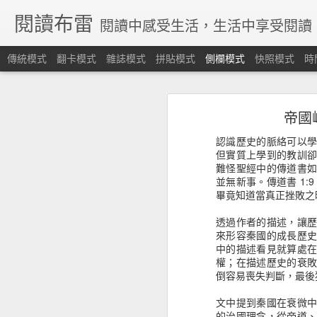
閱讀布雷
閱讀中感受生活，生活中享受閱讀
傳統模式
翻卡模式
雜誌模式
拼貼模式
側欄模式
快照模式
時
《股市金融怪傑》不聽信、守紀律、停損轉進，這個資金海的運作，沒有人有一個準。
《股市金融怪傑》不聽信
帝國
《愛的決定學》談論為什麼想結婚，但想跟實現又是兩回事
認識歷史的脈絡可以
《戀愛論序說》不只是愛情，而是每一個情感觸動的瞬間
但實質上學到的教訓
難怪聖經中的傳道書
並無新事。傳道書 1
《知識的假象》片面的認識，並不算是認識，我們需要保持好奇謙卑學習
畢竟知道當真正挫敗之
《晚雨聖靈》認識真耶穌教會的歷史淵源
透過作者的描述，讓
來形容秦國的成長歷
《雨的守望者》樹洞藏著許多的秘密
中的描述看見就算處
權；在描述歷史的衰
倒容易喪失判斷，最後
《起源》人工智慧能能解答我們從哪裡來？要往哪裡去嗎？
文中提到秦國在衰微
《沒有名字的人》尋根之旅，找尋自己族群的脈絡
的治國理念，從帝道