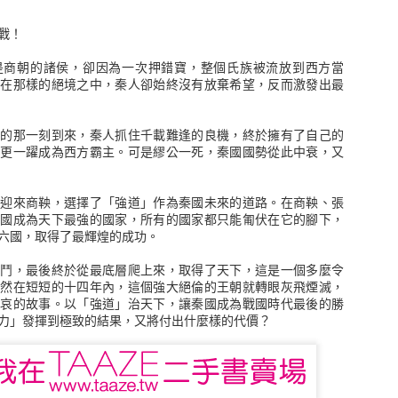
★ 深受投資人喜愛之《金融怪傑》系列第三部曲，繁體中文版首次在台
戰！
★ 收錄包含《超級績效》作者馬克米奈爾維尼在內13位美國頂尖好手深
朝的諸侯，卻因為一次押錯寶，整個氏族被流放到西方當
成為頂尖交易者的條件是什麼？
但在那樣的絕境之中，秦人卻始終沒有放棄希望，反而激發出最
融怪傑們又如何果決處理自己押注的部位？
你真正的關鍵：
那一刻到來，秦人抓住千載難逢的良機，終於擁有了自己的
最成功的人，就是那些願意賠錢的人。」
，更一躍成為西方霸主。可是繆公一死，秦國國勢從此中衰，又
米奈爾維尼
來商鞅，選擇了「強道」作為秦國未來的道路。在商鞅、張
 基輔
秦國成為天下最強的國家，所有的國家都只能匍伏在它的腳下，
六國，取得了最輝煌的成功。
，最後終於從最底層爬上來，取得了天下，這是一個多麼令
3位美國頂尖交易專家
竟然在短短的十四年內，這個強大絕倫的王朝就轉眼灰飛煙滅，
悲哀的故事。以「強道」治天下，讓秦國成為戰國時代最後的勝
要解開這些交易大師的神秘面紗，
力」發揮到極致的結果，又將付出什麼樣的代價？
作為追尋專業投資的讀者們最佳的典範
直深受全球金融從業人員的喜愛，並被列為所有投資者必讀的經典之