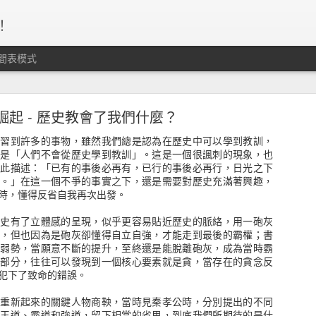
！
間表模式
、守紀律、停損轉進，這個資金海的運作，沒有人
個準。
崛起 - 歷史教會了我們什麼？
學習到許多的事物，雖然我們總是認為在歷史中可以學到教訓，
卻是「人們不會從歷史學到教訓」。這是一個很諷刺的現象，也
如此描述：「已有的事後必再有，已行的事後必再行，日光之下
:9 。」在這一個不爭的事實之下，還是需要對歷史充滿著興趣，
時，懂得反省自我再次出發。
歷史有了立體感的呈現，似乎更容易貼近歷史的脈絡，用一砲灰
史，但也因為是砲灰卻懂得自立自強，才能走到最後的霸權；書
在弱勢，當願意不斷的提升，至終還是能脫離砲灰，成為當時霸
敗部分，往往可以發現到一個核心要素就是貪，當存在的貪念反
犯下了致命的錯誤。
中重新起來的關鍵人物商鞅，當時見秦孝公時，分別提出的不同
、王道、霸道和強道，留下相當的省思，到底我們所期待的是什