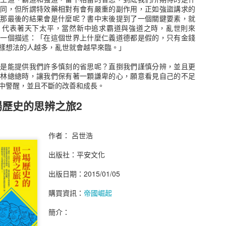
不同，但所謂特效藥相對有會有嚴重的副作用，正如強盜講求的
，那最後的結果會是什麼呢？書中末後提到了一個關鍵要素，就
，代表著天下太平，當然新中追求霸道與強道之時，亂世則來
了一個描述：「在這個世界上什麼仁義道德都是假的，只有金錢
樣想法的人越多，亂世就會越早來臨。」
不是能提供我們許多慎刻的省思呢？直捯我們謹慎分辨，並且更
品越來越多，我還沒有真正搞清楚這遊戲規則，像是期指、選擇權，到
林林總總時，讓我們保有著一顆謙卑的心，願意看見自己的不足
個人的觀點來看，股市就是一個金錢交易市場，隨著資金的流動產生不
中警醒，並且不斷的改善和成長。
逐流，當然也有人就被這個金錢海所淹沒。
歷史的思辨之旅2
史，基本面和財報是看得懂，技術分析就略懂略懂，去年雖然有在很低
近於100%的報酬率就離開了，如果繼續留著報酬率將會是1000%以
是在多少的狀況進場。
作者： 呂世浩
這本書帶來的一些感受，書中訪問了十二位交易者和一位輔導員，閱讀
出版社：平安文化
以簡單複製，當然書中並沒有真正提到交易方法的細部技巧，大概就是
斷交易，也有使用選擇權和訓練者。
出版日期：2015/01/05
觸，第一就是不要聽信他人的報牌，還是需要自己的判斷方式，不然就
是很明確的紀律，何時進場出場判斷資訊等等，不難看到每一個交易者都
購買資訊：
帝國崛起
可言，最後就是停損的決心，事實上多數股票沒有所謂的住套房，除非
交易就沒有傷害，不願意認賠離場，期待有一天能回到購買的價錢，這
簡介：
跟著這支股票沉沒。