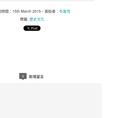
基金領域的專家，同時也是優秀的金融交易者與財金作家。史瓦格透
真實呈現出當代頂尖交易員的投資樣貌；並藉由井然有序的提問，發掘
成一般人都能輕易觸及的領域。
貼時間：
15th March 2015
，張貼者：
布雷克
標籤:
歷史文化
訪了十三位美國投資界的頂尖好手，其中囊括了近年來引起旋風的《
年度平均報酬率高達220％，每季發生的最大虧損還不到1％；本書還包
交易大賽連續兩年創下了563％與322％的驚人報酬；藉由電腦化交易
之列，其系統的帳戶最大耗損也僅不過3％。
瞭解這些股市常勝軍的發跡過程與致勝之道，特別是學習這些專業操
行情中保持冷靜。最後，史瓦格彙整了諸位高手的優勢特質，總結出六
。
張貼時間：
4th September 2023
，張貼者：
布雷克
 SCHWAGER
傑克．史瓦格
圖書館
寰宇出版
投資
股票
黃嘉斌
0
新增留言