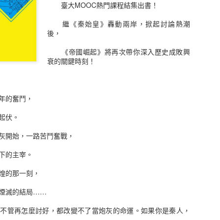
臺大MOOC熱門課程結集出書！
同交易者的特質，當然作者也很貼心的在最末章做了六十四點的歸納，
，相信也能帶來不少的收穫，讀完這本書就可以知道自己在股票市場知
繼《秦始皇》轟動兩岸，掀起討論熱潮
金投入，心中只有一點點的想法，只要筆存款利息高就是有賺了，保本
後，
認真認識這的金錢市場，看來我還需要更多的閱讀和學習。
《帝國崛起》將再次帶你深入歷史成敗興
尖投資高手對談錄
衰的關鍵時刻！
 Interviews with America’s Top Stock Trader
年的奮鬥，
作者： 傑克．史瓦格
原文作者： Jack D. Schwager
起伏。
譯者： 黃嘉斌
出版社：寰宇
開始，一路苦鬥奮戰，
出版日期：2020/04/24
語言：繁體中文
下的主宰。
ISBN：9789869798563
叢書系列：智慧投資
煌的那一刻，
規格：平裝 / 560頁 / 14.8 x 21 x 2.8 cm / 普通級 / 單色印刷 / 初版
出版地：台灣
滅的結局……
購買資訊：
股市金融怪傑
管再怎麼討好，都改變不了當炮灰的命運。如果你是秦人，
簡介：