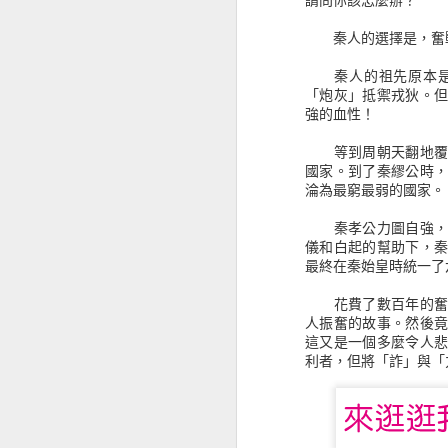
秦人的選擇是，奮
《真愛收信中》找尋到真實的愛戀
秦人的祖先原本是商
從《情緒陰影》認識榮格的內在原型
「炮灰」抵禦戎狄。
他們究竟具備怎麼樣的優勢？
強的血性！
面對牛熊市場之間的迅速轉變，金
從《平壤冷麵》認識北韓的旅遊
——要成就專業，金融怪傑告訴
等到周朝天翻地覆的
「你不該懼怕賠錢。在這個行業裡
國家。到了秦繆公時
《神是媒人 God is a matchmaker》屬靈前輩的愛情故事
淪為最窮最弱的國家。
本輯收錄人物包含：
——【超級績效訓練師】馬克 · 
《那些死亡教我如何活》不應該逃避死亡的議題
秦孝公力圖自強，迎
——【知名交易心理醫師】艾里 ·
儀和白起的幫助下，
——【專職放空】達娜 · 迦蘭德
《反民主》能帶來更好的方式嗎？
最終在秦始皇時統一了
——【選擇權專家】約翰 · 班德
——【電訪達人】史帝夫 · 華森
花費了數百年的奮鬥
《偷書賊》偷走了知識與價值之後
——【計量交易】大衛 · 蕭等1
人振奮的故事。然後
這又是一個多麼令人
史瓦格金融訪談系列的初衷，就是
看《肥瘦對寫》讓我想起過往筆友的時光
利者，但將「詐」與「
從他們成功的職涯與積極的態度，
《金融怪傑》系列自出版以來，一
從《機器, 平台, 群眾》思索著未來的世界
內外都是投資榜上長期熱銷的書籍。
《一起，微醺》生活就該是如此自在