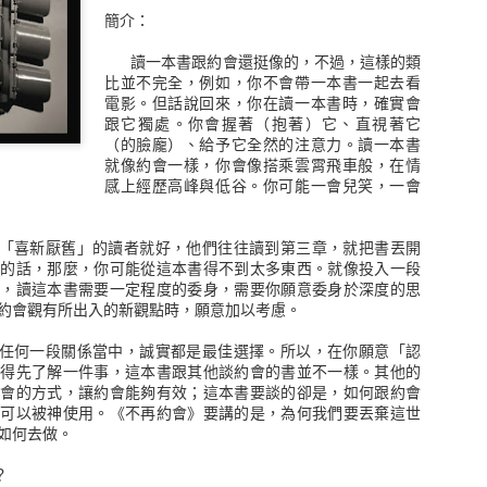
簡介：
★ 深受投資人喜愛之《金融怪傑》系列第三部曲，繁體中文版首次在台
★ 收錄包含《超級績效》作者馬克米奈爾維尼在內13位美國頂尖好手深
讀一本書跟約會還挺像的，不過，這樣的類
比並不完全，例如，你不會帶一本書一起去看
成為頂尖交易者的條件是什麼？
電影。但話說回來，你在讀一本書時，確實會
跟它獨處。你會握著（抱著）它、直視著它
融怪傑們又如何果決處理自己押注的部位？
（的臉龐）、給予它全然的注意力。讀一本書
你真正的關鍵：
就像約會一樣，你會像搭乘雲霄飛車般，在情
最成功的人，就是那些願意賠錢的人。」
感上經歷高峰與低谷。你可能一會兒笑，一會
米奈爾維尼
喜新厭舊」的讀者就好，他們往往讀到第三章，就把書丟開
 基輔
者的話，那麼，你可能從這本書得不到太多東西。就像投入一段
樣，讀這本書需要一定程度的委身，需要你願意委身於深度的思
約會觀有所出入的新觀點時，願意加以考慮。
3位美國頂尖交易專家
何一段關係當中，誠實都是最佳選擇。所以，在你願意「認
你得先了解一件事，這本書跟其他談約會的書並不一樣。其他的
要解開這些交易大師的神秘面紗，
約會的方式，讓約會能夠有效；這本書要談的卻是，如何跟約會
作為追尋專業投資的讀者們最佳的典範
命可以被神使用。《不再約會》要講的是，為何我們要丟棄這世
直深受全球金融從業人員的喜愛，並被列為所有投資者必讀的經典之
如何去做。
？