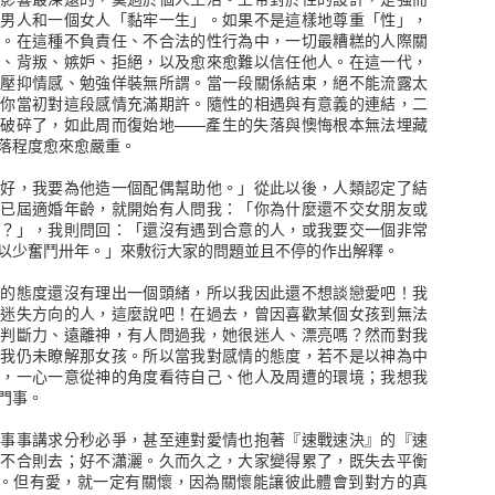
個男人和一個女人「黏牢一生」。如果不是這樣地尊重「性」，
力。在這種不負責任、不合法的性行為中，一切最糟糕的人際關
傷、背叛、嫉妒、拒絕，以及愈來愈難以信任他人。在這一代，
地壓抑情感、勉強佯裝無所謂。當一段關係結束，絕不能流露太
為你當初對這段感情充滿期許。隨性的相遇與有意義的連結，二
又破碎了，如此周而復始地——產生的失落與懊悔根本無法埋藏
落程度愈來愈嚴重。
品越來越多，我還沒有真正搞清楚這遊戲規則，像是期指、選擇權，到
個人的觀點來看，股市就是一個金錢交易市場，隨著資金的流動產生不
不好，我要為他造一個配偶幫助他。」從此以後，人類認定了結
逐流，當然也有人就被這個金錢海所淹沒。
我已屆適婚年齡，就開始有人問我：「你為什麼還不交女朋友或
婚？」，我則問回：「還沒有遇到合意的人，或我要交一個非常
史，基本面和財報是看得懂，技術分析就略懂略懂，去年雖然有在很低
以少奮鬥卅年。」來敷衍大家的問題並且不停的作出解釋。
近於100%的報酬率就離開了，如果繼續留著報酬率將會是1000%以
是在多少的狀況進場。
情的態度還沒有理出一個頭緒，所以我因此還不想談戀愛吧！我
而迷失方向的人，這麼說吧！在過去，曾因喜歡某個女孩到無法
這本書帶來的一些感受，書中訪問了十二位交易者和一位輔導員，閱讀
、判斷力、遠離神，有人問過我，她很迷人、漂亮嗎？然而對我
以簡單複製，當然書中並沒有真正提到交易方法的細部技巧，大概就是
但我仍未瞭解那女孩。所以當我對感情的態度，若不是以神為中
斷交易，也有使用選擇權和訓練者。
法，一心一意從神的角度看待自己、他人及周遭的環境；我想我
門事。
觸，第一就是不要聽信他人的報牌，還是需要自己的判斷方式，不然就
是很明確的紀律，何時進場出場判斷資訊等等，不難看到每一個交易者都
，事事講求分秒必爭，甚至連對愛情也抱著『速戰速決』的『速
可言，最後就是停損的決心，事實上多數股票沒有所謂的住套房，除非
，不合則去；好不瀟灑。久而久之，大家變得累了，既失去平衡
交易就沒有傷害，不願意認賠離場，期待有一天能回到購買的價錢，這
”。但有愛，就一定有關懷，因為關懷能讓彼此體會到對方的真
跟著這支股票沉沒。