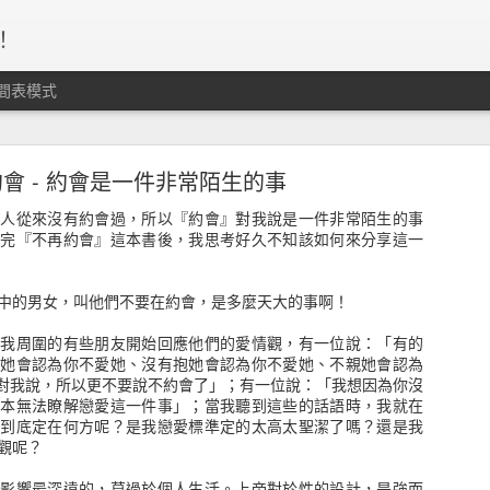
！
間表模式
、守紀律、停損轉進，這個資金海的運作，沒有人
個準。
會 - 約會是一件非常陌生的事
本人從來沒有約會過，所以『約會』對我說是一件非常陌生的事
看完『不再約會』這本書後，我思考好久不知該如何來分享這一
中的男女，叫他們不要在約會，是多麼天大的事啊！
，我周圍的有些朋友開始回應他們的愛情觀，有一位說：「有的
，她會認為你不愛她、沒有抱她會認為你不愛她、不親她會認為
詞來對我說，所以更不要說不約會了」；有一位說：「我想因為你沒
跟本無法瞭解戀愛這一件事」；當我聽到這些的話語時，我就在
點到底定在何方呢？是我戀愛標準定的太高太聖潔了嗎？還是我
觀呢？
，影響最深遠的，莫過於個人生活。上帝對於性的設計，是強而