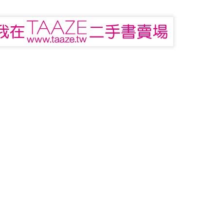
基金領域的專家，同時也是優秀的金融交易者與財金作家。史瓦格透
真實呈現出當代頂尖交易員的投資樣貌；並藉由井然有序的提問，發掘
成一般人都能輕易觸及的領域。
訪了十三位美國投資界的頂尖好手，其中囊括了近年來引起旋風的《
年度平均報酬率高達220％，每季發生的最大虧損還不到1％；本書還包
交易大賽連續兩年創下了563％與322％的驚人報酬；藉由電腦化交易
之列，其系統的帳戶最大耗損也僅不過3％。
瞭解這些股市常勝軍的發跡過程與致勝之道，特別是學習這些專業操
行情中保持冷靜。最後，史瓦格彙整了諸位高手的優勢特質，總結出六
。
張貼時間：
4th September 2023
，張貼者：
布雷克
 SCHWAGER
傑克．史瓦格
圖書館
寰宇出版
投資
股票
黃嘉斌