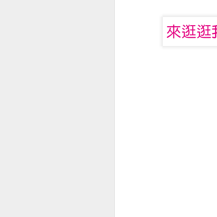
而作者史瓦格，不僅是期貨與對沖
訪談內容，以及細膩的描述與彙整，
維及其實現策略之道，讓專業交易變
《絕望工廠 日本》少子化的社會所面臨的缺工挑戰
在《股市金融怪傑》中，史瓦格專
《閣樓裡的哲學家》日常生活教會我們的事
者米奈爾維尼，他在五年期間創造的
的交易冠軍農夫馬克．庫克，他在全國
70％的史帝夫．萊斯卡波也在收錄
《居住正義》人們應該享有安居的自由
透過史瓦格的訪問，讀者可以深入
《什麼都能吃》肉食世界的飲食文化
多頭市場破浪前進，又如何在空頭
示，絕對值得投資人與專業玩家參考
《匡超人》處於腦洞狀況中
《被天堂遺忘的孩子》一個需要去認識的社會議題
標籤:
JACK D.
《蘋果橘子經濟學》問對問題找出答案
《神與性》從性暗示觀點看聖經
《Ｍen’s Kitchen 一流男人就該會做菜 》很多落單男子也都在做菜
《眾神之谷》獎學金計畫帶來的思維