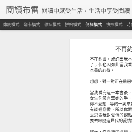
閱讀布雷
閱讀中感受生活，生活中享受閱讀
傳統模式
翻卡模式
雜誌模式
拼貼模式
側欄模式
快照模式
時
《股市金融怪傑》不聽信、守紀律、停損轉進，這個資金海的運作，沒有人有一個準。
《股市金融怪傑》不聽信
不再約
《愛的決定學》談論為什麼想結婚，但想跟實現又是兩回事
不在約會，或許因我
《戀愛論序說》不只是愛情，而是每一個情感觸動的瞬間
了；但也因如此當我
本書的心得。
《知識的假象》片面的認識，並不算是認識，我們需要保持好奇謙卑學習
想想，對一對正在熱戀
《晚雨聖靈》認識真耶穌教會的歷史淵源
當我看完這一本書後
女生你沒有牽她的手
《雨的守望者》樹洞藏著許多的秘密
你不愛她...等的一
有談過戀愛，所以你
去思索我對愛情的觀
《起源》人工智慧能能解答我們從哪裡來？要往哪裡去嗎？
要去跟隨這世代的愛情
《沒有名字的人》尋根之旅，找尋自己族群的脈絡
然而，性愛觀的改變