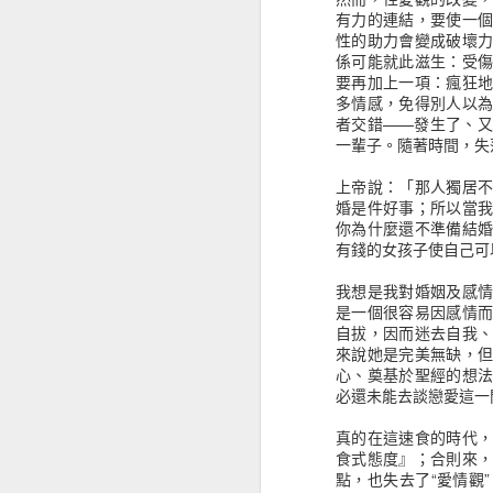
有力的連結，要使一
《使徒教父文獻要點指南》對新約的認識，仍有太多需要學習的內容
性的助力會變成破壞
係可能就此滋生：受
要再加上一項：瘋狂
《借你看看我的貓》生活的沉重就用文字來舒緩吧！
1
多情感，免得別人以
者交錯——發生了、
《醫學系在幹嘛？》開拓未知的視界
一輩子。隨著時間，失
股市金融的世界，隨著交易周邊產
作，對我來說都還是懵懂狀況，但從
上帝說：「那人獨居
《古羅馬惡行錄》罪與罰帶來的是什麼？
高有低有波浪，有人造浪、有人隨波
婚是件好事；所以當
你為什麼還不準備結
《高山上的小郵局》一封信拉近了人與人之間的距離
從投入股市投資大概也有快六年的歷
有錢的女孩子使自己可
但沒那個膽識當上航海王，只是在於趨
個人的風險承擔選擇，這也就知道我
《選３哲學》不平衡中的平衡
我想是我對婚姻及感
是一個很容易因感情
會先說自己股票背景的原因，主要是
自拔，因而迷去自我
《古早古早有故事》閱讀聖經不就是閱讀許多的故事嗎？
會發現他們的經驗或技巧，並不是可
來說她是完美無缺，
心法，有人專門做空，有人以計量判
心、奠基於聖經的想
《女孩洗把臉》別看自己超過所當看的
必還未能去談戀愛這一
閱讀這類書籍，大概可以歸納幾個感
投入基金或是ETF等，另外一個就
《精準撩動人心的戀愛人類學》沒經歷過戀愛，那就看看別人的觀察，感受一下
真的在這速食的時代
志和強迫的現象，甚至幾乎沒有休息
食式態度』；合則來
賣出的狀態，多數人的心態覺得沒有
點，也失去了“愛情觀
錯過了許多機會，運氣不好也有可能
《未來十年微趨勢》對未來總還是有點期待