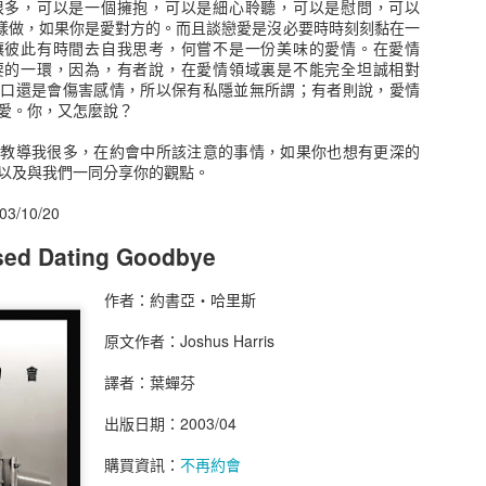
很多，可以是一個擁抱，可以是細心聆聽，可以是慰問，可以
同交易者的特質，當然作者也很貼心的在最末章做了六十四點的歸納，
道該怎樣做，如果你是愛對方的。而且談戀愛是沒必要時時刻刻黏在一
，相信也能帶來不少的收穫，讀完這本書就可以知道自己在股票市場知
讓彼此有時間去自我思考，何嘗不是一份美味的愛情。在愛情
金投入，心中只有一點點的想法，只要筆存款利息高就是有賺了，保本
要的一環，因為，有者說，在愛情領域裏是不能完全坦誠相對
認真認識這的金錢市場，看來我還需要更多的閱讀和學習。
出口還是會傷害感情，所以保有私隱並無所謂；有者則說，愛情
愛。你，又怎麼說？
尖投資高手對談錄
新教導我很多，在約會中所該注意的事情，如果你也想有更深的
 Interviews with America’s Top Stock Trader
以及與我們一同分享你的觀點。
/10/20
作者： 傑克．史瓦格
原文作者： Jack D. Schwager
ed Dating Goodbye
譯者： 黃嘉斌
出版社：寰宇
作者：約書亞‧哈里斯
出版日期：2020/04/24
語言：繁體中文
原文作者：Joshus Harris
ISBN：9789869798563
叢書系列：智慧投資
譯者：葉蟬芬
規格：平裝 / 560頁 / 14.8 x 21 x 2.8 cm / 普通級 / 單色印刷 / 初版
出版地：台灣
出版日期：2003/04
購買資訊：
股市金融怪傑
購買資訊：
不再約會
簡介：