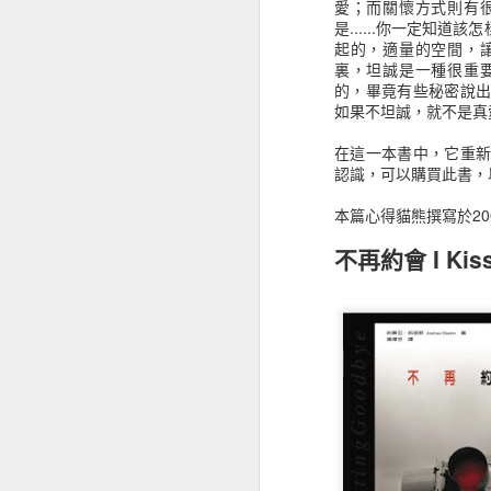
愛；而關懷方式則有
如果有時間閱讀這本書可以感受不
是......你一定知
《用電影說印度》認識與想像中不同的世界
人，或許可以直接閱讀最末章的整理
起的，適量的空間，
過也因為沒有太多的本金，只是小資
裏，坦誠是一種很重
這也成了我選股的方式，如果真的要
《比霧更深的地方》人生只是在迷霧中打滾
的，畢竟有些秘密說
如果不坦誠，就不是真
股市金融怪傑：全美頂
《讀書會備忘錄》讓學習成為一種享受
在這一本書中，它重
Stock Market Wizards:
認識，可以購買此書，
《十載遊記》看見過往的影像記憶
本篇心得貓熊撰寫於2003
《銀翼族傳奇3：聖樹烈焰》停留在冥界還是邁向永恆？
不再約會 I Kiss
讀過《21世紀門徒現場》，跟我所想的實踐神學不一樣
《55個刺激提問》思考什麼是非營利組織
《不撐傘的螞蟻們》無力去改變什麼
該如何看待《AI新世界》呢？
我會成為《在天堂遇見的下一個人》嗎？