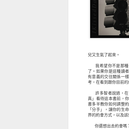
《真愛收信中》找尋到真實的愛戀
從《情緒陰影》認識榮格的內在原型
他們究竟具備怎麼樣的優勢？
面對牛熊市場之間的迅速轉變，金
從《平壤冷麵》認識北韓的旅遊
——要成就專業，金融怪傑告訴
「你不該懼怕賠錢。在這個行業裡
《神是媒人 God is a matchmaker》屬靈前輩的愛情故事
兒又生氣了起來。
本輯收錄人物包含：
——【超級績效訓練師】馬克 · 
《那些死亡教我如何活》不應該逃避死亡的議題
我希望你不是那種「
——【知名交易心理醫師】艾里 ·
了。如果你是這種讀
——【專職放空】達娜 · 迦蘭德
《反民主》能帶來更好的方式嗎？
有意義的交往關係一
——【選擇權專家】約翰 · 班德
考，在看到跟你目前的
——【電訪達人】史帝夫 · 華森
《偷書賊》偷走了知識與價值之後
——【計量交易】大衛 · 蕭等1
許多智者說過，在任
真」看待這本書前，
史瓦格金融訪談系列的初衷，就是
看《肥瘦對寫》讓我想起過往筆友的時光
書多半教你如何調整
從他們成功的職涯與積極的態度，
「分手」，讓你的生
《金融怪傑》系列自出版以來，一
界的約會方式，以及該
從《機器, 平台, 群眾》思索著未來的世界
內外都是投資榜上長期熱銷的書籍。
你還想出去約會嗎
《一起，微醺》生活就該是如此自在