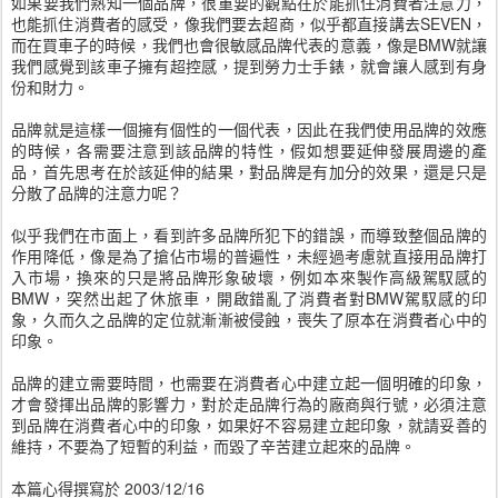
如果要我們熟知一個品牌，很重要的觀點在於能抓住消費者注意力，
也能抓住消費者的感受，像我們要去超商，似乎都直接講去SEVEN，
而在買車子的時候，我們也會很敏感品牌代表的意義，像是BMW就讓
我們感覺到該車子擁有超控感，提到勞力士手錶，就會讓人感到有身
份和財力。
品牌就是這樣一個擁有個性的一個代表，因此在我們使用品牌的效應
的時候，各需要注意到該品牌的特性，假如想要延伸發展周邊的產
品，首先思考在於該延伸的結果，對品牌是有加分的效果，還是只是
分散了品牌的注意力呢？
似乎我們在市面上，看到許多品牌所犯下的錯誤，而導致整個品牌的
作用降低，像是為了搶佔市場的普遍性，未經過考慮就直接用品牌打
入市場，換來的只是將品牌形象破壞，例如本來製作高級駕馭感的
BMW，突然出起了休旅車，開啟錯亂了消費者對BMW駕馭感的印
象，久而久之品牌的定位就漸漸被侵蝕，喪失了原本在消費者心中的
印象。
品牌的建立需要時間，也需要在消費者心中建立起一個明確的印象，
才會發揮出品牌的影響力，對於走品牌行為的廠商與行號，必須注意
到品牌在消費者心中的印象，如果好不容易建立起印象，就請妥善的
維持，不要為了短暫的利益，而毀了辛苦建立起來的品牌。
本篇心得撰寫於 2003/12/16