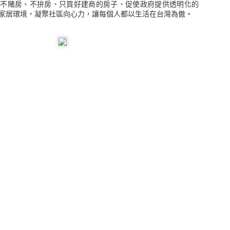
基金領域的專家，同時也是優秀的金融交易者與財金作家。史瓦格透
，不賭房、不拚房、只買好建商的房子、促使政府提供透明化的
真實呈現出當代頂尖交易員的投資樣貌；並藉由井然有序的提問，發掘
家居環境，凝聚社區向心力，讓每個人都以生活在台灣為傲。
成一般人都能輕易觸及的領域。
訪了十三位美國投資界的頂尖好手，其中囊括了近年來引起旋風的《
年度平均報酬率高達220％，每季發生的最大虧損還不到1％；本書還包
交易大賽連續兩年創下了563％與322％的驚人報酬；藉由電腦化交易
之列，其系統的帳戶最大耗損也僅不過3％。
瞭解這些股市常勝軍的發跡過程與致勝之道，特別是學習這些專業操
行情中保持冷靜。最後，史瓦格彙整了諸位高手的優勢特質，總結出六
。
張貼時間：
4th September 2023
，張貼者：
布雷克
 SCHWAGER
傑克．史瓦格
圖書館
寰宇出版
投資
股票
黃嘉斌