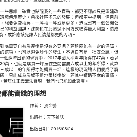
的一些思維，確實也點醒我的一些盲點，都更不應該只是重建改
續環境傳承歷史，帶來社區多元的發展；但都更中提到一個目前
議，想要免費換房，一坪換一坪或是更多，造成沒有一個公開公
自己的利益圖謀，建商也在此透過不同方式取得最大利益，造成
窮，或許應該先讓人民清楚都更的內涵。
品越來越多，我還沒有真正搞清楚這遊戲規則，像是期指、選擇權，到
，到底需要自有房產還是沒有必要呢？若租屋能有一定的保障，
個人的觀點來看，股市就是一個金錢交易市場，隨著資金的流動產生不
要的選項，也可以避免炒作的發生。不過自有是一種安全感，但
逐流，當然也有人就被這個金錢海所淹沒。
一個經濟困鎖的現實中，2017年國人平均年所得在47萬，若以
30萬，也就是購買一坪居住空間需要六成以上的年所得，就算
史，基本面和財報是看得懂，技術分析就略懂略懂，去年雖然有在很低
了三成以上的年所得才能購買一坪，這樣的現況讓人們便成了窮
近於100%的報酬率就離開了，如果繼續留著報酬率將會是1000%以
兼顧，只能成為房奴不斷地賺錢還款，若其中遭遇不幸的事情，
是在多少的狀況進場。
，若居住正義無法實現，我們也只能如此哀嘆。
這本書帶來的一些感受，書中訪問了十二位交易者和一位輔導員，閱讀
我都能實踐的理想
以簡單複製，當然書中並沒有真正提到交易方法的細部技巧，大概就是
斷交易，也有使用選擇權和訓練者。
作者： 張金鶚
觸，第一就是不要聽信他人的報牌，還是需要自己的判斷方式，不然就
是很明確的紀律，何時進場出場判斷資訊等等，不難看到每一個交易者都
出版社：天下雜誌
可言，最後就是停損的決心，事實上多數股票沒有所謂的住套房，除非
交易就沒有傷害，不願意認賠離場，期待有一天能回到購買的價錢，這
出版日期：2016/08/24
跟著這支股票沉沒。