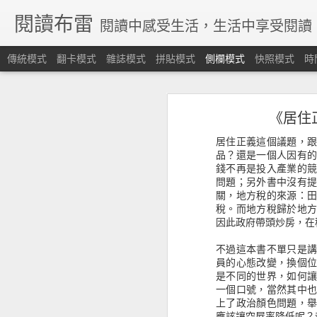
閱讀布雷
閱讀中感受生活，生活中享受閱讀
傳統模式
翻卡模式
雜誌模式
拼貼模式
側欄模式
快照模式
時
《股市金融怪傑》不聽信、守紀律、停損轉進，這個資金海的運作，沒有人有一個準。
《股市金融怪傑》不聽信
《居住
《愛的決定學》談論為什麼想結婚，但想跟實現又是兩回事
居住正義這個議題，
《戀愛論序說》不只是愛情，而是每一個情感觸動的瞬間
品？還是一個人因有
錢不再是投入產業的
問題；另外書中沒有
《知識的假象》片面的認識，並不算是認識，我們需要保持好奇謙卑學習
關，地方稅的來源：
稅。而地方稅歸於地
《晚雨聖靈》認識真耶穌教會的歷史淵源
因此政府帶頭炒房，在
《雨的守望者》樹洞藏著許多的秘密
不過這本書不單只是
員的心態改變，換個
是不同的世界，如何
《起源》人工智慧能能解答我們從哪裡來？要往哪裡去嗎？
一個口號，當然其中
上了政治顏色問題，
《沒有名字的人》尋根之旅，找尋自己族群的脈絡
應該讓空屋率降低呢？