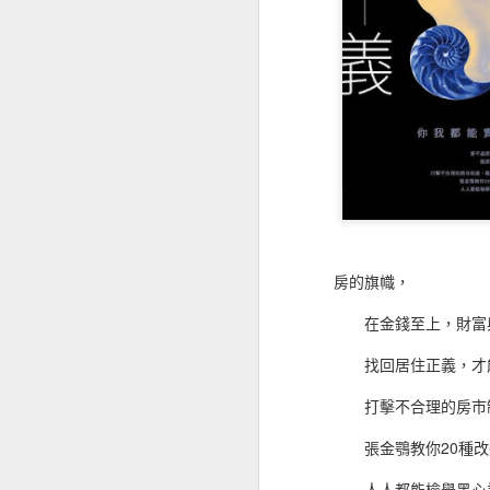
如果有時間閱讀這本書可以感受不
《用電影說印度》認識與想像中不同的世界
人，或許可以直接閱讀最末章的整理
過也因為沒有太多的本金，只是小資
這也成了我選股的方式，如果真的要
《比霧更深的地方》人生只是在迷霧中打滾
股市金融怪傑：全美頂
《讀書會備忘錄》讓學習成為一種享受
Stock Market Wizards:
《十載遊記》看見過往的影像記憶
《銀翼族傳奇3：聖樹烈焰》停留在冥界還是邁向永恆？
房的旗幟，
讀過《21世紀門徒現場》，跟我所想的實踐神學不一樣
在金錢至上，財富與
《55個刺激提問》思考什麼是非營利組織
找回居住正義，才能
《不撐傘的螞蟻們》無力去改變什麼
打擊不合理的房市制
該如何看待《AI新世界》呢？
張金鶚教你20種改
我會成為《在天堂遇見的下一個人》嗎？
人人都能檢舉黑心業