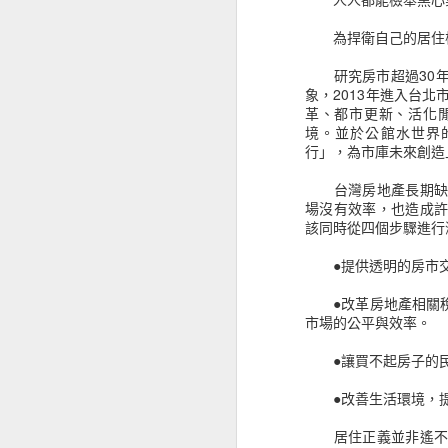
為捍衛自己的居住
《真愛收信中》找尋到真實的愛戀
研究房市超過30年
從《情緒陰影》認識榮格的內在原型
象，2013年進入台
他們究竟具備怎麼樣的優勢？
革、都市更新、活化
面對牛熊市場之間的迅速轉變，金
從《平壤冷麵》認識北韓的旅遊
境。並於公館水世界
——要成就專業，金融怪傑告訴
行」，為市庫未來創造
「你不該懼怕賠錢。在這個行業裡
《神是媒人 God is a matchmaker》屬靈前輩的愛情故事
台灣房地產長期缺乏
本輯收錄人物包含：
場沒有效率，也造成
——【超級績效訓練師】馬克 · 
《那些死亡教我如何活》不應該逃避死亡的議題
該同時從四個步驟進行
——【知名交易心理醫師】艾里 ·
——【專職放空】達娜 · 迦蘭德
《反民主》能帶來更好的方式嗎？
●提供透明的房市交
——【選擇權專家】約翰 · 班德
——【電訪達人】史帝夫 · 華森
●改革房地產相關稅
《偷書賊》偷走了知識與價值之後
——【計量交易】大衛 · 蕭等1
市場的公平與效率。
史瓦格金融訪談系列的初衷，就是
看《肥瘦對寫》讓我想起過往筆友的時光
●讓買不起房子的民
從他們成功的職涯與積極的態度，
《金融怪傑》系列自出版以來，一
●改善生活環境，提
從《機器, 平台, 群眾》思索著未來的世界
內外都是投資榜上長期熱銷的書籍。
居住正義並非遙不可
《一起，微醺》生活就該是如此自在