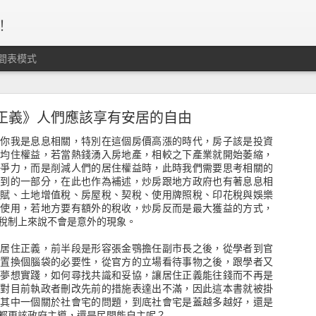
！
間表模式
、守紀律、停損轉進，這個資金海的運作，沒有人
個準。
正義》人們應該享有安居的自由
跟你我是息息相關，特別在這個房價高漲的時代，房子該是投資
的均住權益，若當熱錢湧入房地產，相較之下產業就開始萎縮，
競爭力，而是削減人們的居住權益時，此時我們需要思考相關的
提到的一部分，在此也作為補述，炒房跟地方政府也有著息息相
田賦、土地增值稅、房屋稅、契稅、使用牌照稅、印花稅與娛樂
方使用，若地方要有額外的稅收，炒房反而是最大獲益的方式，
稅制上來說不會是意外的現象。
講居住正義，前半段是形容張金鶚擔任副市長之後，從學者到官
位置換個腦袋的必要性，從官方的立場看待事物之後，跟學者又
讓夢想實踐，如何尋找共識和妥協，讓居住正義能往錢而不再是
也對目前執政者刪改先前的措施表達出不滿，因此這本書就被掛
舉其中一個關於社會宅的問題，到底社會宅是蓋越多越好，還是
都更該政府主導，還是民間能自主呢？