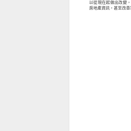
而作者史瓦格，不僅是期貨與對沖
以從現在起做出改變
訪談內容，以及細膩的描述與彙整，
房地產資訊，甚至改善
維及其實現策略之道，讓專業交易變
《絕望工廠 日本》少子化的社會所面臨的缺工挑戰
在《股市金融怪傑》中，史瓦格專
《閣樓裡的哲學家》日常生活教會我們的事
者米奈爾維尼，他在五年期間創造的
的交易冠軍農夫馬克．庫克，他在全國
70％的史帝夫．萊斯卡波也在收錄
《居住正義》人們應該享有安居的自由
透過史瓦格的訪問，讀者可以深入
《什麼都能吃》肉食世界的飲食文化
多頭市場破浪前進，又如何在空頭
示，絕對值得投資人與專業玩家參考
《匡超人》處於腦洞狀況中
《被天堂遺忘的孩子》一個需要去認識的社會議題
標籤:
JACK D.
《蘋果橘子經濟學》問對問題找出答案
《神與性》從性暗示觀點看聖經
《Ｍen’s Kitchen 一流男人就該會做菜 》很多落單男子也都在做菜
《眾神之谷》獎學金計畫帶來的思維