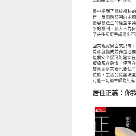
《使徒教父文獻要點指南》對新約的認識，仍有太多需要學習的內容
書中提到了關於都耕
建，反而應該朝向永
最容易產生的權益爭
《借你看看我的貓》生活的沉重就用文字來舒緩吧！
1
平的機制，使人人為
了許多都更爭議層出不
《醫學系在幹嘛？》開拓未知的視界
股市金融的世界，隨著交易周邊產
回來現實層面來思考
作，對我來說都還是懵懂狀況，但從
房產就變成並非是必
《古羅馬惡行錄》罪與罰帶來的是什麼？
高有低有波浪，有人造浪、有人隨波
這個安全感可能建立在
板橋現在房價一坪落在
《高山上的小郵局》一封信拉近了人與人之間的距離
從投入股市投資大概也有快六年的歷
雙薪家庭來看也要佔
但沒那個膽識當上航海王，只是在於趨
忙族，生活品質無法
個人的風險承擔選擇，這也就知道我
《選３哲學》不平衡中的平衡
可能一切都會歸為無有
會先說自己股票背景的原因，主要是
居住正義：你
《古早古早有故事》閱讀聖經不就是閱讀許多的故事嗎？
會發現他們的經驗或技巧，並不是可
心法，有人專門做空，有人以計量判
《女孩洗把臉》別看自己超過所當看的
閱讀這類書籍，大概可以歸納幾個感
投入基金或是ETF等，另外一個就
《精準撩動人心的戀愛人類學》沒經歷過戀愛，那就看看別人的觀察，感受一下
志和強迫的現象，甚至幾乎沒有休息
賣出的狀態，多數人的心態覺得沒有
錯過了許多機會，運氣不好也有可能
《未來十年微趨勢》對未來總還是有點期待