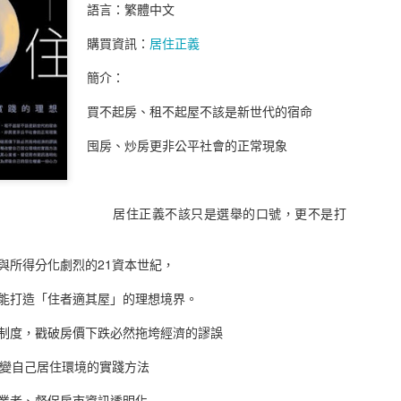
語言：繁體中文
同交易者的特質，當然作者也很貼心的在最末章做了六十四點的歸納，
，相信也能帶來不少的收穫，讀完這本書就可以知道自己在股票市場知
購買資訊：
居住正義
金投入，心中只有一點點的想法，只要筆存款利息高就是有賺了，保本
認真認識這的金錢市場，看來我還需要更多的閱讀和學習。
簡介：
尖投資高手對談錄
買不起房、租不起屋不該是新世代的宿命
 Interviews with America’s Top Stock Trader
囤房、炒房更非公平社會的正常現象
作者： 傑克．史瓦格
原文作者： Jack D. Schwager
居住正義不該只是選舉的口號，更不是打
譯者： 黃嘉斌
出版社：寰宇
出版日期：2020/04/24
所得分化劇烈的21資本世紀，
語言：繁體中文
ISBN：9789869798563
打造「住者適其屋」的理想境界。
叢書系列：智慧投資
規格：平裝 / 560頁 / 14.8 x 21 x 2.8 cm / 普通級 / 單色印刷 / 初版
度，戳破房價下跌必然拖垮經濟的謬誤
出版地：台灣
購買資訊：
股市金融怪傑
變自己居住環境的實踐方法
簡介：
者、督促房市資訊透明化