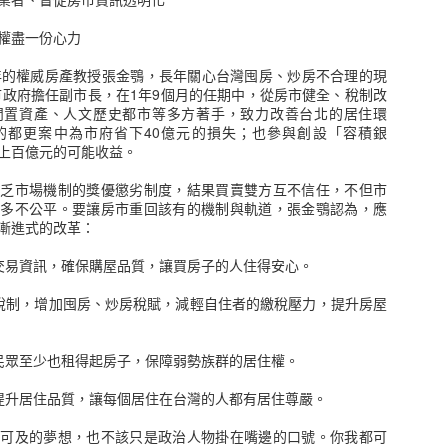
★ 深受投資人喜愛之《金融怪傑》系列第三部曲，繁體中文版首次在台
權盡一份心力
★ 收錄包含《超級績效》作者馬克米奈爾維尼在內13位美國頂尖好手深
的權威房產教授張金鶚，長年關心台灣囤房、炒房不合理的現
成為頂尖交易者的條件是什麼？
北市政府擔任副市長，在1年9個月的任期中，從房市健全、稅制改
閒置資產、人文歷史都市等多方著手，致力改善台北的居住環
融怪傑們又如何果決處理自己押注的部位？
的都更案中為市府省下40億元的損失；也參與創設「容積銀
你真正的關鍵：
上百億元的可能收益。
最成功的人，就是那些願意賠錢的人。」
市場機制的獎優懲劣制度，結果買賣雙方互不信任，不但市
許多不公平。要讓房市重回該有的機制與軌道，張金鶚認為，應
米奈爾維尼
漸進式的改革：
 基輔
易資訊，確保購屋品質，讓買房子的人住得安心。
制，增加囤房、炒房稅賦，減輕自住者的繳稅壓力，提升房屋
3位美國頂尖交易專家
要解開這些交易大師的神秘面紗，
眾至少也租得起房子，保障弱勢族群的居住權。
作為追尋專業投資的讀者們最佳的典範
直深受全球金融從業人員的喜愛，並被列為所有投資者必讀的經典之
升居住品質，讓每個居住在台灣的人都有居住尊嚴。
及的夢想，也不該只是政治人物掛在嘴邊的口號。你我都可